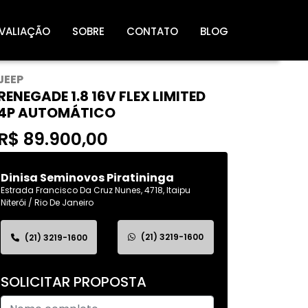
VALIAÇÃO
SOBRE
CONTATO
BLOG
JEEP
RENEGADE 1.8 16V FLEX LIMITED
4P AUTOMÁTICO
R$ 89.900,00
Dinisa Seminovos Piratininga
Estrada Francisco Da Cruz Nunes, 4718, Itaipu
Niterói / Rio De Janeiro
(21) 3219-1600
(21) 3219-1600
SOLICITAR PROPOSTA