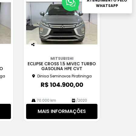
ATENDIMENTO PELO
WHATSAPP
Co
m
MITSUBISHI
pa
ECLIPSE CROSS 1.5 MIVEC TURBO
rtil
CO
GASOLINA HPE CVT
he
nga
Dinisa Seminovos Piratininga
R$ 104.900,00
1
70.000 km
/2020
MAIS INFORMAÇÕES