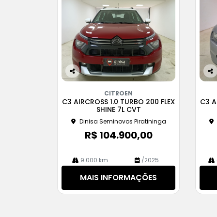
Co
Co
m
m
CITROEN
pa
pa
C3 AIRCROSS 1.0 TURBO 200 FLEX
C3 A
rtil
rtil
SHINE 7L CVT
he
he
Dinisa Seminovos Piratininga
R$ 104.900,00
9.000 km
/2025
MAIS INFORMAÇÕES