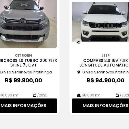
Co
m
CITROEN
JEEP
pa
IRCROSS 1.0 TURBO 200 FLEX
COMPASS 2.0 16V FLEX
rtil
SHINE 7L CVT
LONGITUDE AUTOMÁTI
he
Dinisa Seminovos Piratininga
Dinisa Seminovos Piratini
R$ 99.900,00
R$ 94.900,00
40.000 km
/2025
68.000 km
/202
MAIS INFORMAÇÕES
MAIS INFORMAÇÕES