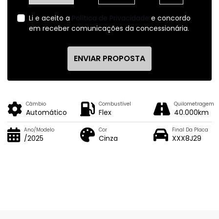
Li e aceito a
Política de Privacidade
e concordo
em receber comunicações da concessionária.
ENVIAR PROPOSTA
Câmbio
Combustível
Quilometragem
Automático
Flex
40.000km
Ano/Modelo
Cor
Final Da Placa
/2025
Cinza
XXX8J29