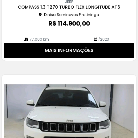
JEEP
pa
COMPASS 1.3 T270 TURBO FLEX LONGITUDE AT6
rtil
Dinisa Seminovos Piratininga
he
R$ 114.900,00
77.000 km
/2023
MAIS INFORMAÇÕES