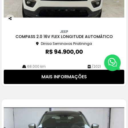
Co
m
JEEP
pa
COMPASS 2.0 16V FLEX LONGITUDE AUTOMÁTICO
rtil
Dinisa Seminovos Piratininga
he
R$ 94.900,00
68.000 km
/2021
MAIS INFORMAÇÕES