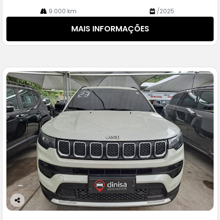
9.000 km
/2025
MAIS INFORMAÇÕES
Co
m