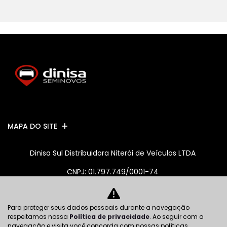
MAPA DO SITE
Dinisa Sul Distribuidora Niterói de Veículos LTDA
CNPJ: 01.797.749/0001-74
Para proteger seus dados pessoais durante a navegação
No trânsito, enxergar o outro salva vidas.
respeitamos nossa
Política de privacidade
. Ao seguir com a
navegação e visita você concorda com nossas políticas.