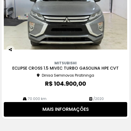
Co
m
MITSUBISHI
pa
ECLIPSE CROSS 1.5 MIVEC TURBO GASOLINA HPE CVT
rtil
Dinisa Seminovos Piratininga
he
R$ 104.900,00
70.000 km
/2020
MAIS INFORMAÇÕES