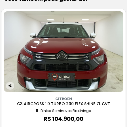
Co
m
CITROEN
pa
C3 AIRCROSS 1.0 TURBO 200 FLEX SHINE 7L CVT
rtil
Dinisa Seminovos Piratininga
he
R$ 104.900,00