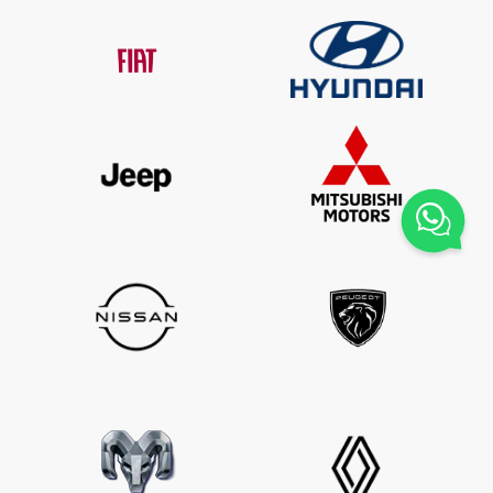
SELECIONAR UMA LOJA
DINISA SEMINOVOS PIRATININGA
Estrada Francisco da Cruz Nunes, 4718 - Itaipu
Niterói - Rio de Janeiro
COMO CHEGAR
CONTATO
(21) 3219-1600
WHATSAPP
(21) 3219-1600