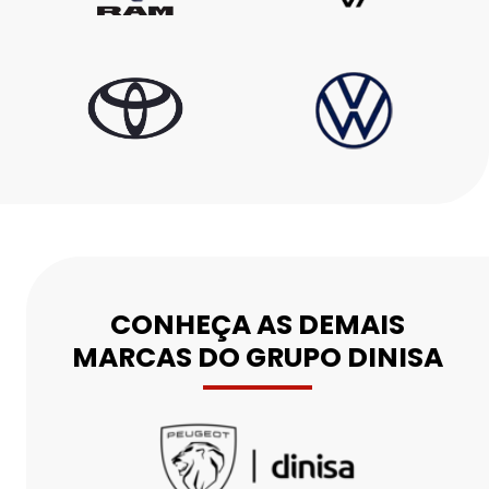
HORÁRIOS DE FUNCIONAMENTO
SHOWROOM
De segunda a sexta, das 8h às 18h.
Sábado, das 9h às 18h.
CNPJ: 01.797.749/0001-74
Mais informações sobre essa loja