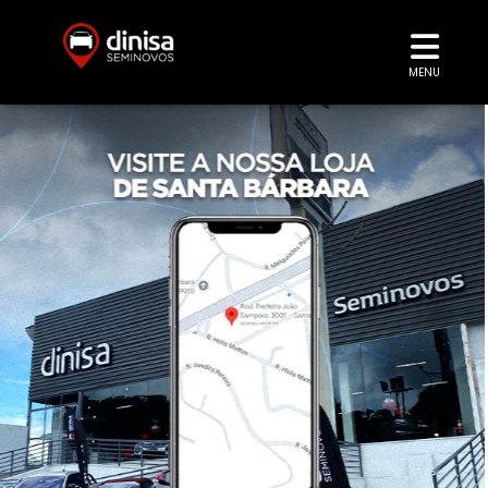
MENU
templates.template-01.components.carousel.texts.
temp