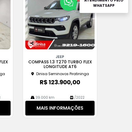
ATENDIMENTO PELO
WHATSAPP
Co
m
JEEP
pa
FLEX
COMPASS 1.3 T270 TURBO FLEX
rtil
LONGITUDE AT6
he
nga
Dinisa Seminovos Piratininga
R$ 123.900,00
3
39.000 km
/2022
MAIS INFORMAÇÕES