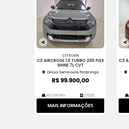
Co
Co
m
m
CITROEN
pa
pa
C3 AIRCROSS 1.0 TURBO 200 FLEX
C3 A
rtil
rtil
SHINE 7L CVT
he
he
Dinisa Seminovos Piratininga
R$ 99.900,00
40.000 km
/2025
MAIS INFORMAÇÕES