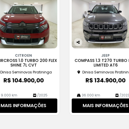
Co
m
CITROEN
JEEP
pa
IRCROSS 1.0 TURBO 200 FLEX
COMPASS 1.3 T270 TURBO 
rtil
SHINE 7L CVT
LIMITED AT6
he
Dinisa Seminovos Piratininga
Dinisa Seminovos Piratini
R$ 104.900,00
R$ 134.900,00
9.000 km
/2025
36.000 km
/202
MAIS INFORMAÇÕES
MAIS INFORMAÇÕES