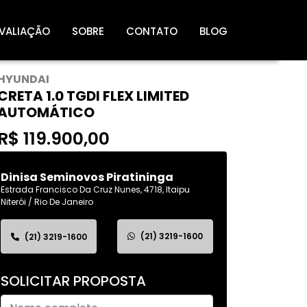
VALIAÇÃO
SOBRE
CONTATO
BLOG
HYUNDAI
CRETA 1.0 TGDI FLEX LIMITED
AUTOMÁTICO
R$ 119.900,00
Dinisa Seminovos Piratininga
Estrada Francisco Da Cruz Nunes, 4718, Itaipu
Niterói / Rio De Janeiro
(21) 3219-1600
(21) 3219-1600
SOLICITAR PROPOSTA