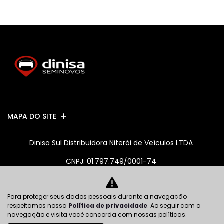
MAPA DO SITE
Dinisa Sul Distribuidora Niterói de Veículos LTDA
CNPJ: 01.797.749/0001-74
Para proteger seus dados pessoais durante a navegação
No trânsito, enxergar o outro salva vidas.
respeitamos nossa
Política de privacidade
. Ao seguir com a
navegação e visita você concorda com nossas políticas.