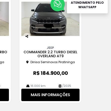
ATENDIMENTO PELO
WHATSAPP
Co
m
JEEP
pa
URBO
COMMANDER 2.2 TURBO DIESEL
rtil
OVERLAND AT9
he
nga
Dinisa Seminovos Piratininga
R$ 184.900,00
3
16.000 km
/2025
MAIS INFORMAÇÕES