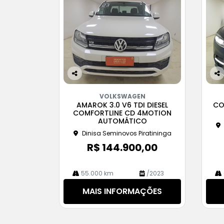
Co
Co
m
m
VOLKSWAGEN
pa
pa
AMAROK 3.0 V6 TDI DIESEL
CO
rtil
rtil
COMFORTLINE CD 4MOTION
he
he
AUTOMÁTICO
Dinisa Seminovos Piratininga
R$ 144.900,00
55.000 km
/2023
MAIS INFORMAÇÕES