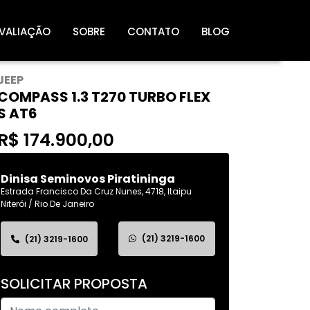
VALIAÇÃO
SOBRE
CONTATO
BLOG
JEEP
COMPASS 1.3 T270 TURBO FLEX
S AT6
R$ 174.900,00
Dinisa Seminovos Piratininga
Estrada Francisco Da Cruz Nunes, 4718, Itaipu
Niterói / Rio De Janeiro
(21) 3219-1600
(21) 3219-1600
SOLICITAR PROPOSTA