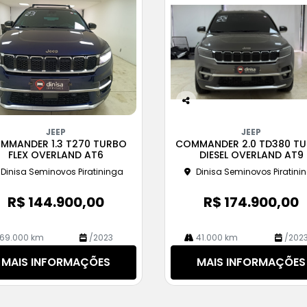
Co
m
JEEP
JEEP
pa
MMANDER 1.3 T270 TURBO
COMMANDER 2.0 TD380 T
rtil
FLEX OVERLAND AT6
DIESEL OVERLAND AT9
he
Dinisa Seminovos Piratininga
Dinisa Seminovos Piratini
R$ 144.900,00
R$ 174.900,00
69.000 km
/2023
41.000 km
/202
MAIS INFORMAÇÕES
MAIS INFORMAÇÕES