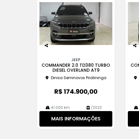
Co
Co
m
m
JEEP
pa
pa
COMMANDER 2.0 TD380 TURBO
COM
rtil
rtil
DIESEL OVERLAND AT9
he
he
Dinisa Seminovos Piratininga
R$ 174.900,00
41.000 km
/2023
MAIS INFORMAÇÕES