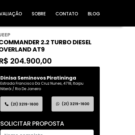
VALIAÇÃO
SOBRE
CONTATO
BLOG
JEEP
COMMANDER 2.2 TURBO DIESEL
OVERLAND AT9
R$ 204.900,00
Dinisa Seminovos Piratininga
Estrada Francisco Da Cruz Nunes, 4718, Itaipu
Niterói / Rio De Janeiro
(21) 3219-1600
(21) 3219-1600
SOLICITAR PROPOSTA