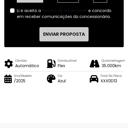
Li e aceito a
Política de Privacidade
e concordo
em receber comunicações da concessionária.
ENVIAR PROPOSTA
Câmbio
Combustível
Quilometragem
Automático
Flex
35.000km
Ano/Modelo
Cor
Final Da Placa
/2025
Azul
XXX0D13