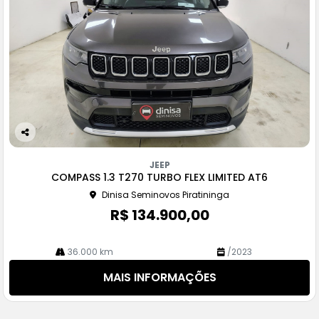
Co
m
JEEP
pa
COMPASS 1.3 T270 TURBO FLEX LIMITED AT6
rtil
Dinisa Seminovos Piratininga
he
R$ 134.900,00
36.000 km
/2023
MAIS INFORMAÇÕES