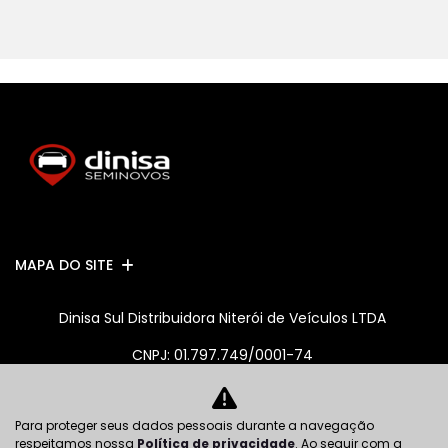
MAPA DO SITE
Dinisa Sul Distribuidora Niterói de Veículos LTDA
CNPJ: 01.797.749/0001-74
Para proteger seus dados pessoais durante a navegação
No trânsito, enxergar o outro salva vidas.
respeitamos nossa
Política de privacidade
. Ao seguir com a