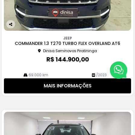
Co
m
JEEP
pa
COMMANDER 1.3 T270 TURBO FLEX OVERLAND AT6
rtil
Dinisa Seminovos Piratininga
he
R$ 144.900,00
69.000 km
/2023
MAIS INFORMAÇÕES