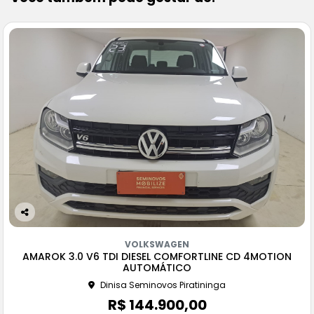
Co
m
VOLKSWAGEN
pa
AMAROK 3.0 V6 TDI DIESEL COMFORTLINE CD 4MOTION
rtil
AUTOMÁTICO
he
Dinisa Seminovos Piratininga
R$ 144.900,00