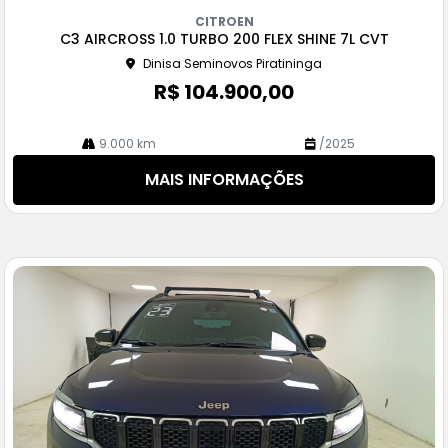
m
CITROEN
pa
C3 AIRCROSS 1.0 TURBO 200 FLEX SHINE 7L CVT
rtil
Dinisa Seminovos Piratininga
he
R$ 104.900,00
9.000 km
/2025
MAIS INFORMAÇÕES