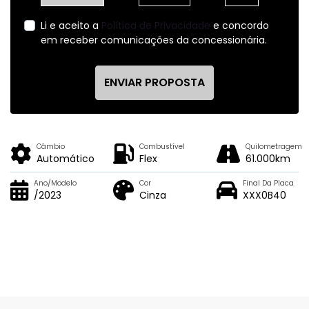
Li e aceito a
Política de Privacidade
e concordo
em receber comunicações da concessionária.
ENVIAR PROPOSTA
Câmbio
Combustível
Quilometragem
Automático
Flex
61.000km
Ano/Modelo
Cor
Final Da Placa
/2023
Cinza
XXX0B40