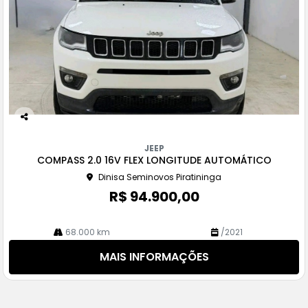
Co
m
JEEP
pa
COMPASS 2.0 16V FLEX LONGITUDE AUTOMÁTICO
rtil
Dinisa Seminovos Piratininga
he
R$ 94.900,00
68.000 km
/2021
MAIS INFORMAÇÕES