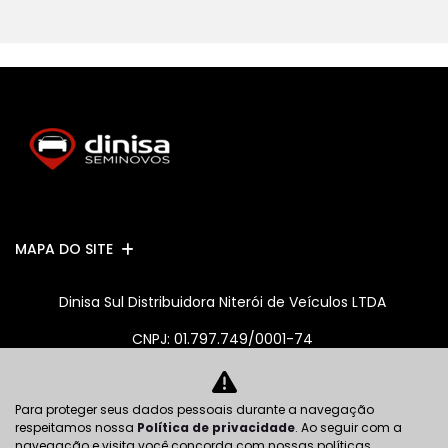
MAPA DO SITE
Dinisa Sul Distribuidora Niterói de Veículos LTDA
CNPJ: 01.797.749/0001-74
Para proteger seus dados pessoais durante a navegação
No trânsito, enxergar o outro salva vidas.
respeitamos nossa
Política de privacidade
. Ao seguir com a
navegação e visita você concorda com nossas políticas.