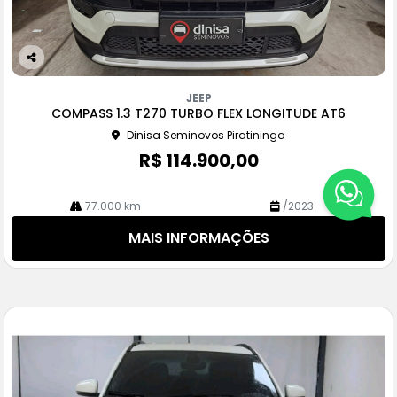
Co
m
JEEP
pa
COMPASS 1.3 T270 TURBO FLEX LONGITUDE AT6
rtil
Dinisa Seminovos Piratininga
he
R$ 114.900,00
77.000 km
/2023
MAIS INFORMAÇÕES