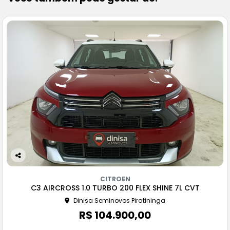
Co
m
CITROEN
pa
C3 AIRCROSS 1.0 TURBO 200 FLEX SHINE 7L CVT
rtil
Dinisa Seminovos Piratininga
he
R$ 104.900,00