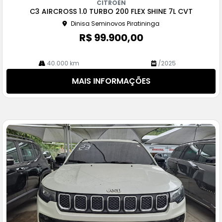
CITROEN
pa
C3 AIRCROSS 1.0 TURBO 200 FLEX SHINE 7L CVT
rtil
Dinisa Seminovos Piratininga
he
R$ 99.900,00
40.000 km
/2025
MAIS INFORMAÇÕES