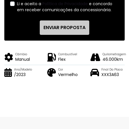
Li e aceito a
Política de Privacidade
e concordo
em receber comunicações da concessionária.
ENVIAR PROPOSTA
Câmbio
Combustível
Quilometragem
Manual
Flex
46.000km
Ano/Modelo
Cor
Final Da Placa
/2023
Vermelho
XXX3A63