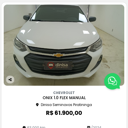
Co
m
CHEVROLET
pa
ONIX 1.0 FLEX MANUAL
rtil
Dinisa Seminovos Piratininga
he
R$ 61.900,00
63.000 km
/2024